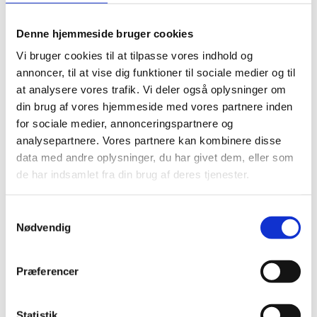
En generatoren med mulighed for remote start/stop.
Den kan anvendes til forsyning af byggeplads,
Denne hjemmeside bruger cookies
pumper, skurvogne m.m. med 230/400V strøm
Vi bruger cookies til at tilpasse vores indhold og
Brændstof: Diesel
annoncer, til at vise dig funktioner til sociale medier og til
Brændstoftank kapacitet: 80 liter
at analysere vores trafik. Vi deler også oplysninger om
Driftforbrug ved 100% ca. 7 l pr. time
din brug af vores hjemmeside med vores partnere inden
for sociale medier, annonceringspartnere og
Max effekt: 30 kVA
analysepartnere. Vores partnere kan kombinere disse
Drifteffekt: 24 kW
data med andre oplysninger, du har givet dem, eller som
Max: 400 V
de har indsamlet fra din brug af deres tjenester.
Amp.: 43 A
Max lydniveau: 91 dB. Ved 7 m afstand og 75%
Samtykkevalg
Nødvendig
motorydelse: ca. 66 dB
Længde: 3,39 m
Bredde: 3,56 m
Præferencer
Højde: 1,256 m
Med udtag til 16 og 32 Amp samt 230 v
Statistik