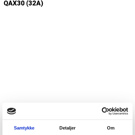
QAX30 (32A)
Det får du​:
Samtykke
Detaljer
Om