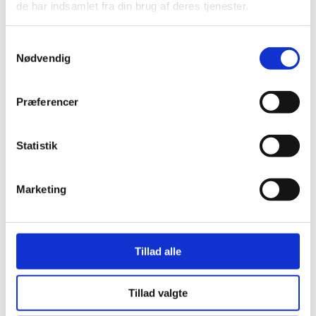
de har indsamlet fra din brug af deres tjenester.
Kørehastighed: 0,48 km/t.
Max. hastighed sammenpakket: 5,2 km/t
Samtykkevalg
Nødvendig
Præferencer
Hør mere på telefon: ​40 500 100
Datablad (eng)
Statistik
Marketing
Udlejning af 16 m terrængående saxlift
med støtteben - batteri
Tillad alle
Tillad valgte