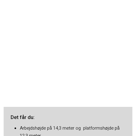
Det får du​:
Arbejdshøjde på 14,3 meter og platformshøjde på
12,3 meter