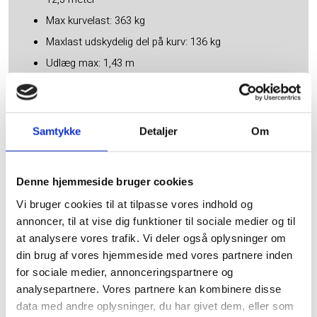
Max kurvelast: 363 kg
Maxlast udskydelig del på kurv: 136 kg
Udlæg max: 1,43 m
Venderadius indvendig: 2,15 m
Venderadius udvendig: 4,85 m
Kurvebredde indv.: 1,52 m
Samtykke
Detaljer
Om
Kurvelængde indv.: 2,88 m
Kurvehøjde indv: 1,1 m
Denne hjemmeside bruger cookies
Egenvægt: 5,05 ton
Vi bruger cookies til at tilpasse vores indhold og
Transportlængde: 3,84 m
annoncer, til at vise dig funktioner til sociale medier og til
Transportbredde: 1,76 m
at analysere vores trafik. Vi deler også oplysninger om
Transporthøjde: 1,97 m med rækværk nede
din brug af vores hjemmeside med vores partnere inden
for sociale medier, annonceringspartnere og
Højde med rækværk oppe: 2,74 m
analysepartnere. Vores partnere kan kombinere disse
Liften har en frihøjde på 24 cm og en stigningsevne
data med andre oplysninger, du har givet dem, eller som
på 40%