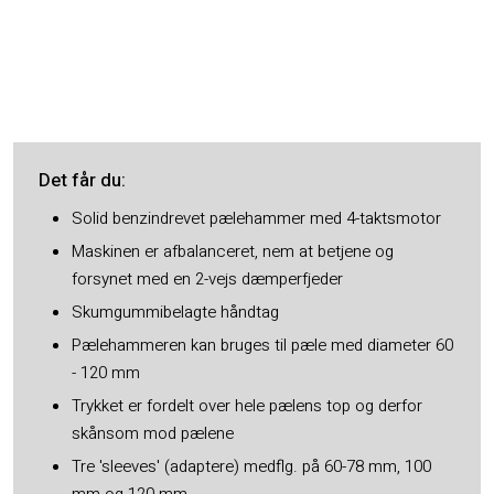
Det får du​:
Solid benzindrevet pælehammer med 4-taktsmotor
Maskinen er afbalanceret, nem at betjene og
forsynet med en 2-vejs dæmperfjeder
Skumgummibelagte håndtag
Pælehammeren kan bruges til pæle med diameter 60
- 120 mm
Trykket er fordelt over hele pælens top og derfor
skånsom mod pælene
Tre 'sleeves' (adaptere) medflg. på 60-78 mm, 100