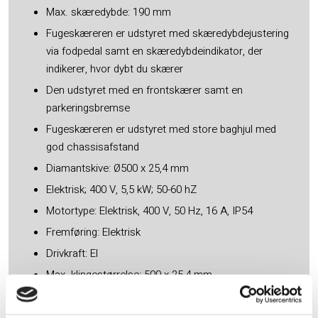
Max. skæredybde: 190 mm
Fugeskæreren er udstyret med skæredybdejustering
via fodpedal samt en skæredybdeindikator, der
indikerer, hvor dybt du skærer
Den udstyret med en frontskærer samt en
parkeringsbremse
Fugeskæreren er udstyret med store baghjul med
god chassisafstand
Diamantskive: Ø500 x 25,4 mm
Elektrisk; 400 V, 5,5 kW; 50-60 hZ
​Motortype: Elektrisk, 400 V, 50 Hz, 16 A, IP54
Fremføring: Elektrisk
Drivkraft: El
Max. klingestørrelse: 500 x 25,4 mm
Skæredybde190 mm
Opstramning af kilerem: Manuel