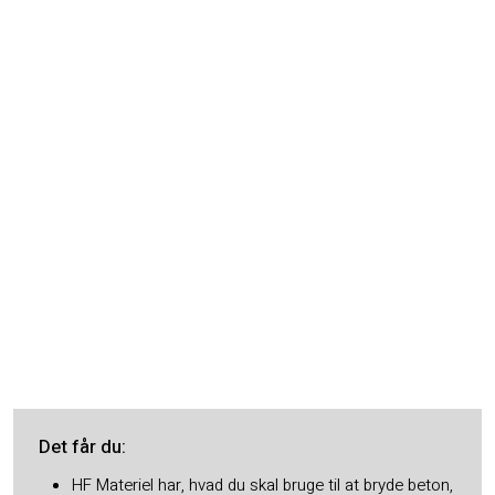
Det får du​:
HF Materiel har, hvad du skal bruge til at bryde beton,