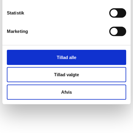
Udlejning af
Statistik
asfaltskærer/betonskærer/fugeskærer
Gölz FS175
Marketing
Tillad alle
Tillad valgte
Afvis