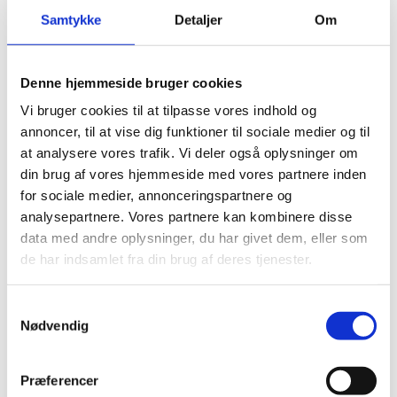
Samtykke
Detaljer
Om
Skæredybdeindikator: Ja
Længde: 1210 mm
Bredde: 630 mm
Denne hjemmeside bruger cookies
Højde: 1165 mm
Vi bruger cookies til at tilpasse vores indhold og
Vægt: 136 kg
annoncer, til at vise dig funktioner til sociale medier og til
at analysere vores trafik. Vi deler også oplysninger om
Vibrationsniveau: 2,2 m/s²
din brug af vores hjemmeside med vores partnere inden
Inkl. vandtilslutning: Ja
for sociale medier, annonceringspartnere og
Svingningshastighed: 2330 min-1 (r.p.m)
analysepartnere. Vores partnere kan kombinere disse
data med andre oplysninger, du har givet dem, eller som
de har indsamlet fra din brug af deres tjenester.
Hør mere på telefon: ​40 500 100
Samtykkevalg
Nødvendig
Datablad (eng)​
Præferencer