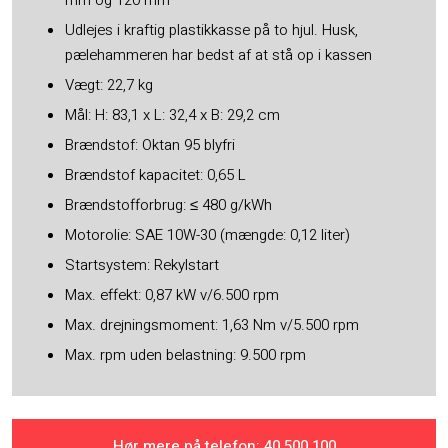
mm og 120 mm
Udlejes i kraftig plastikkasse på to hjul. Husk,
pælehammeren har bedst af at stå op i kassen
Vægt: 22,7 kg
Mål: H: 83,1 x L: 32,4 x B: 29,2 cm
Brændstof: Oktan 95 blyfri
Brændstof kapacitet: 0,65 L
Brændstofforbrug: ≤ 480 g/kWh
Motorolie: SAE 10W-30 (mængde: 0,12 liter)
Startsystem: Rekylstart
Max. effekt: 0,87 kW v/6.500 rpm
Max. drejningsmoment: 1,63 Nm v/5.500 rpm
Max. rpm uden belastning: 9.500 rpm
Hør mere på telefon: ​40 500 100