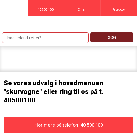
40 500 100
E-mail
Facebook
Skurvogne​
Se vores udvalg i hovedmenuen
"skurvogne" eller ring til os på t.
40500100
Hør mere på telefon: ​40 500 100